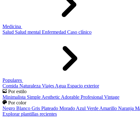
Medicina
Salud
Salud mental
Enfermedad
Caso clínico
Populares
Comida
Naturaleza
Viajes
Agua
Espacio exterior
Por estilo
Minimalista
Simple
Aesthetic
Adorable
Profesional
Vintage
Por color
Negro
Blanco
Gris
Plateado
Morado
Azul
Verde
Amarillo
Naranja
Ma
Explorar plantillas recientes