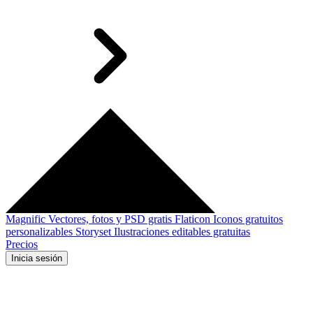
Magnific
Vectores, fotos y PSD gratis
Flaticon
Iconos gratuitos
personalizables
Storyset
Ilustraciones editables gratuitas
Precios
Inicia sesión