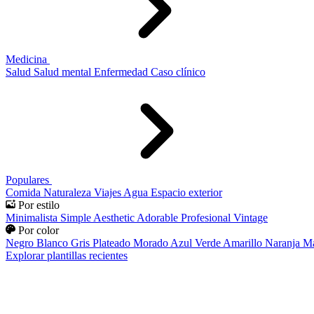
Medicina
Salud
Salud mental
Enfermedad
Caso clínico
Populares
Comida
Naturaleza
Viajes
Agua
Espacio exterior
Por estilo
Minimalista
Simple
Aesthetic
Adorable
Profesional
Vintage
Por color
Negro
Blanco
Gris
Plateado
Morado
Azul
Verde
Amarillo
Naranja
Ma
Explorar plantillas recientes