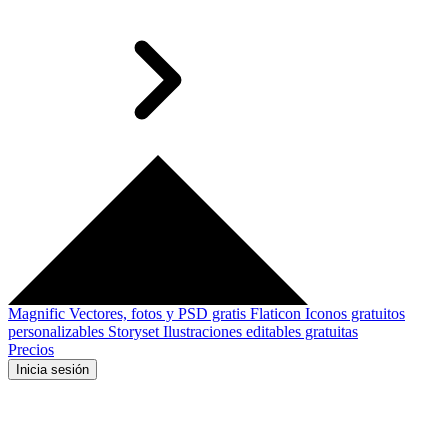
Magnific
Vectores, fotos y PSD gratis
Flaticon
Iconos gratuitos
personalizables
Storyset
Ilustraciones editables gratuitas
Precios
Inicia sesión