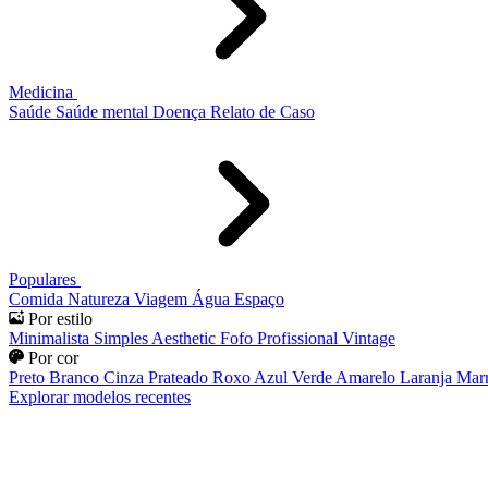
Medicina
Saúde
Saúde mental
Doença
Relato de Caso
Populares
Comida
Natureza
Viagem
Água
Espaço
Por estilo
Minimalista
Simples
Aesthetic
Fofo
Profissional
Vintage
Por cor
Preto
Branco
Cinza
Prateado
Roxo
Azul
Verde
Amarelo
Laranja
Mar
Explorar modelos recentes