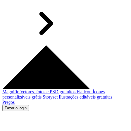
Magnific
Vetores, fotos e PSD gratuitos
Flaticon
Ícones
personalizáveis grátis
Storyset
Ilustrações editáveis gratuitas
Preços
Fazer o login