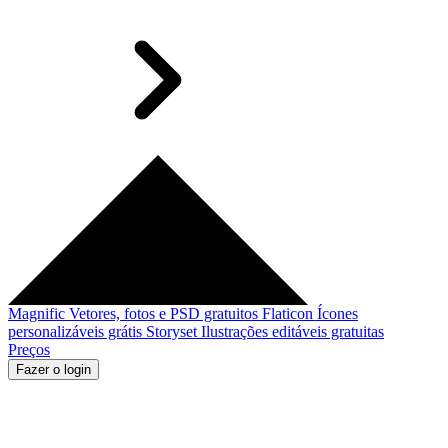
Magnific
Vetores, fotos e PSD gratuitos
Flaticon
Ícones
personalizáveis grátis
Storyset
Ilustrações editáveis gratuitas
Preços
Fazer o login