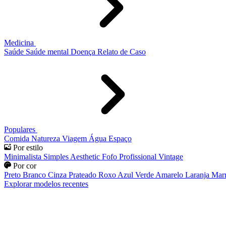
Medicina
Saúde
Saúde mental
Doença
Relato de Caso
Populares
Comida
Natureza
Viagem
Água
Espaço
Por estilo
Minimalista
Simples
Aesthetic
Fofo
Profissional
Vintage
Por cor
Preto
Branco
Cinza
Prateado
Roxo
Azul
Verde
Amarelo
Laranja
Mar
Explorar modelos recentes