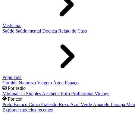
Medicina
Saúde
Saúde mental
Doença
Relato de Caso
Populares
Comida
Natureza
Viagem
Água
Espaço
Por estilo
Minimalista
Simples
Aesthetic
Fofo
Profissional
Vintage
Por cor
Preto
Branco
Cinza
Prateado
Roxo
Azul
Verde
Amarelo
Laranja
Mar
Explorar modelos recentes