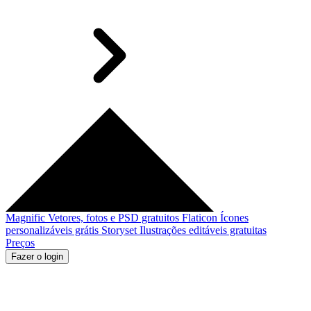
Magnific
Vetores, fotos e PSD gratuitos
Flaticon
Ícones
personalizáveis grátis
Storyset
Ilustrações editáveis gratuitas
Preços
Fazer o login