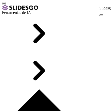
Slidesg
Ferramentas de IA