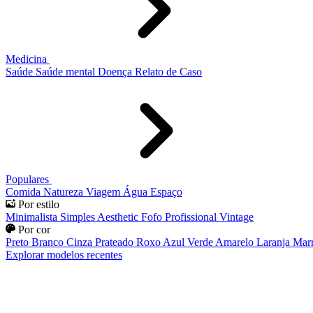
Medicina
Saúde
Saúde mental
Doença
Relato de Caso
Populares
Comida
Natureza
Viagem
Água
Espaço
Por estilo
Minimalista
Simples
Aesthetic
Fofo
Profissional
Vintage
Por cor
Preto
Branco
Cinza
Prateado
Roxo
Azul
Verde
Amarelo
Laranja
Mar
Explorar modelos recentes