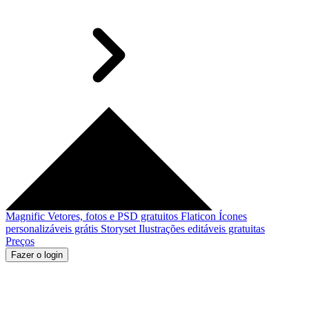
Magnific
Vetores, fotos e PSD gratuitos
Flaticon
Ícones
personalizáveis grátis
Storyset
Ilustrações editáveis gratuitas
Preços
Fazer o login