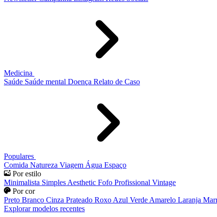
Medicina
Saúde
Saúde mental
Doença
Relato de Caso
Populares
Comida
Natureza
Viagem
Água
Espaço
Por estilo
Minimalista
Simples
Aesthetic
Fofo
Profissional
Vintage
Por cor
Preto
Branco
Cinza
Prateado
Roxo
Azul
Verde
Amarelo
Laranja
Mar
Explorar modelos recentes