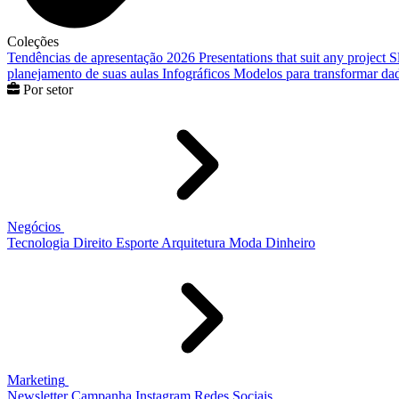
Coleções
Tendências de apresentação 2026
Presentations that suit any project
S
planejamento de suas aulas
Infográficos
Modelos para transformar dad
Por setor
Negócios
Tecnologia
Direito
Esporte
Arquitetura
Moda
Dinheiro
Marketing
Newsletter
Campanha
Instagram
Redes Sociais