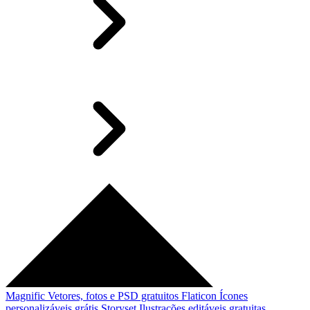
Magnific
Vetores, fotos e PSD gratuitos
Flaticon
Ícones
personalizáveis grátis
Storyset
Ilustrações editáveis gratuitas