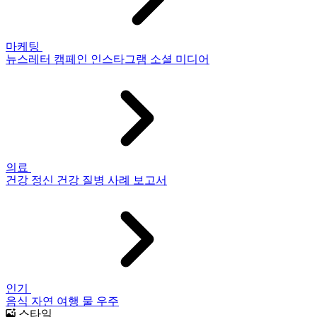
마케팅
뉴스레터
캠페인
인스타그램
소셜 미디어
의료
건강
정신 건강
질병
사례 보고서
인기
음식
자연
여행
물
우주
스타일