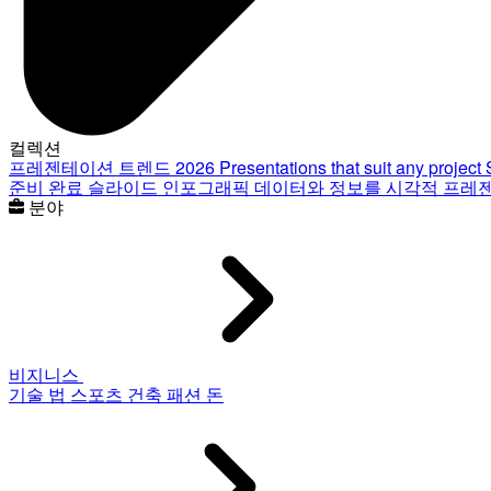
컬렉션
프레젠테이션 트렌드 2026
Presentations that suit any project
준비 완료 슬라이드
인포그래픽
데이터와 정보를 시각적 프레
분야
비지니스
기술
법
스포츠
건축
패션
돈