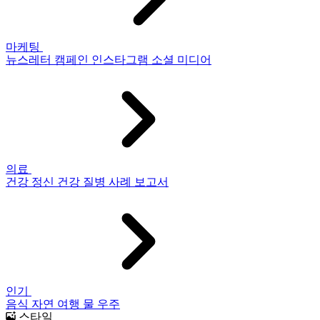
마케팅
뉴스레터
캠페인
인스타그램
소셜 미디어
의료
건강
정신 건강
질병
사례 보고서
인기
음식
자연
여행
물
우주
스타일