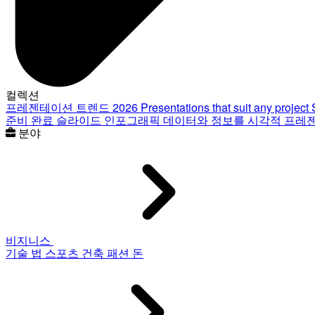
컬렉션
프레젠테이션 트렌드 2026
Presentations that suit any project
준비 완료 슬라이드
인포그래픽
데이터와 정보를 시각적 프레
분야
비지니스
기술
법
스포츠
건축
패션
돈