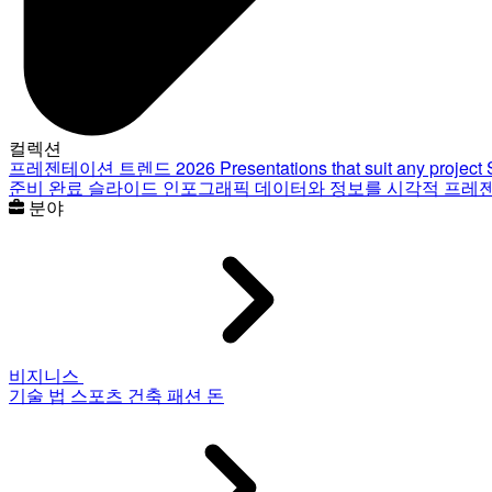
컬렉션
프레젠테이션 트렌드 2026
Presentations that suit any project
준비 완료 슬라이드
인포그래픽
데이터와 정보를 시각적 프레
분야
비지니스
기술
법
스포츠
건축
패션
돈