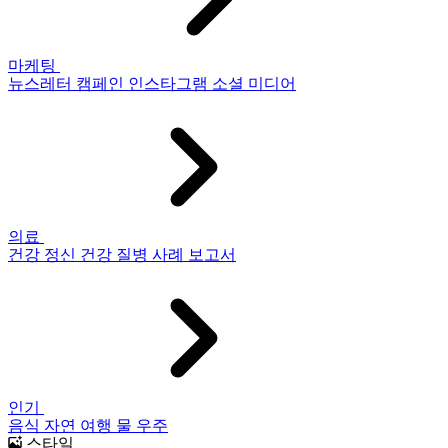
마케팅
뉴스레터
캠페인
인스타그램
소셜 미디어
의료
건강
정신 건강
질병
사례 보고서
인기
음식
자연
여행
물
우주
스타일