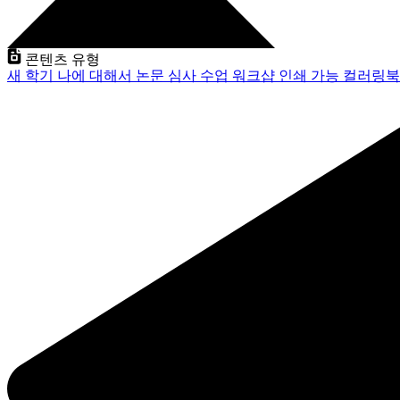
콘텐츠 유형
새 학기
나에 대해서
논문 심사
수업
워크샵
인쇄 가능
컬러링북