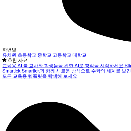
학년별
유치원
초등학교
중학교
고등학교
대학교
추천 자료
교육용 AI 툴
교사와 학생들을 위한 AI로 창작을 시작하세요
Sl
Smartick
Smartick과 함께 새로운 방식으로 수학의 세계를 발
모든 교육용 템플릿을 탐색해 보세요