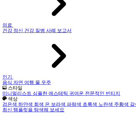
의료
건강
정신 건강
질병
사례 보고서
인기
음식
자연
여행
물
우주
스타일
미니멀리스트
심플한
에스테틱
귀여운
전문적인
빈티지
색상
검은색
하얀색
회색
은
보라색
파랑색
초록색
노란색
주황색
갈
최신 템플릿을 탐색해 보세요