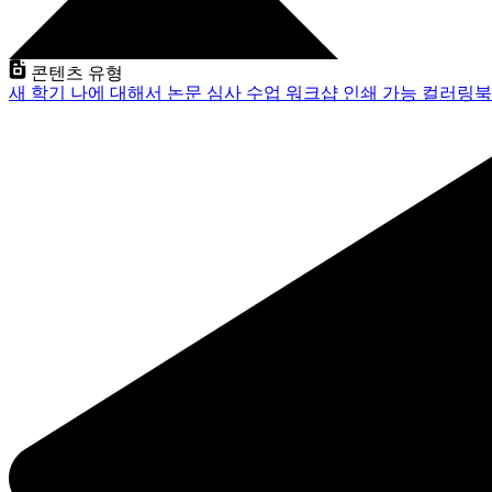
콘텐츠 유형
새 학기
나에 대해서
논문 심사
수업
워크샵
인쇄 가능
컬러링북