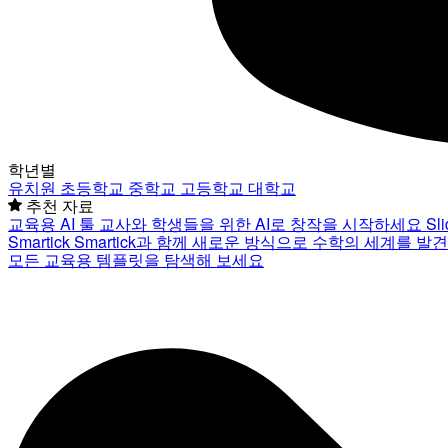
학년별
유치원
초등학교
중학교
고등학교
대학교
추천 자료
교육용 AI 툴
교사와 학생들을 위한 AI로 창작을 시작하세요
Sl
Smartick
Smartick과 함께 새로운 방식으로 수학의 세계를 발
모든 교육용 템플릿을 탐색해 보세요