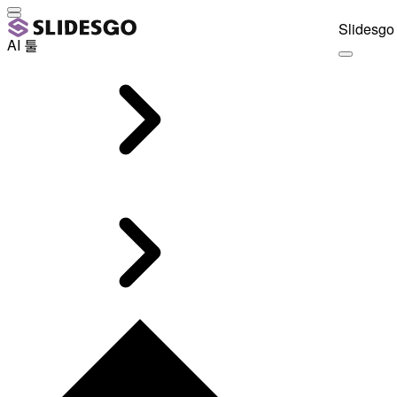
Slidesgo 
AI 툴