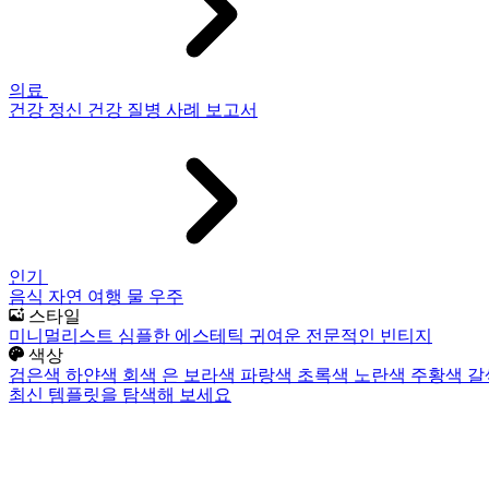
의료
건강
정신 건강
질병
사례 보고서
인기
음식
자연
여행
물
우주
스타일
미니멀리스트
심플한
에스테틱
귀여운
전문적인
빈티지
색상
검은색
하얀색
회색
은
보라색
파랑색
초록색
노란색
주황색
갈
최신 템플릿을 탐색해 보세요