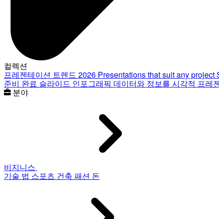
컬렉션
프레젠테이션 트렌드 2026
Presentations that suit any project
준비 완료 슬라이드
인포그래픽
데이터와 정보를 시각적 프레
분야
비지니스
기술
법
스포츠
건축
패션
돈