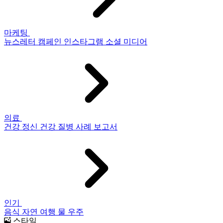
마케팅
뉴스레터
캠페인
인스타그램
소셜 미디어
의료
건강
정신 건강
질병
사례 보고서
인기
음식
자연
여행
물
우주
스타일