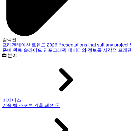
컬렉션
프레젠테이션 트렌드 2026
Presentations that suit any project
준비 완료 슬라이드
인포그래픽
데이터와 정보를 시각적 프레
분야
비지니스
기술
법
스포츠
건축
패션
돈