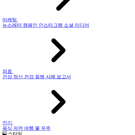
마케팅
뉴스레터
캠페인
인스타그램
소셜 미디어
의료
건강
정신 건강
질병
사례 보고서
인기
음식
자연
여행
물
우주
스타일