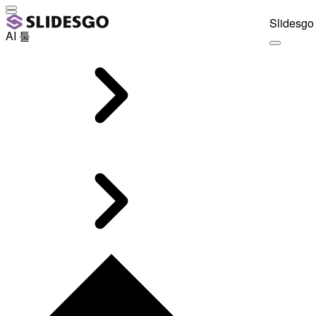
Slidesgo 
AI 툴