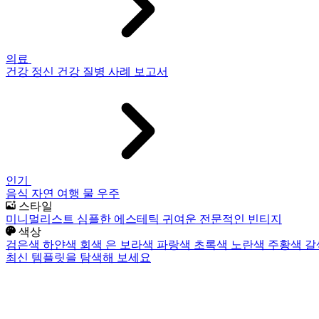
의료
건강
정신 건강
질병
사례 보고서
인기
음식
자연
여행
물
우주
스타일
미니멀리스트
심플한
에스테틱
귀여운
전문적인
빈티지
색상
검은색
하얀색
회색
은
보라색
파랑색
초록색
노란색
주황색
갈
최신 템플릿을 탐색해 보세요