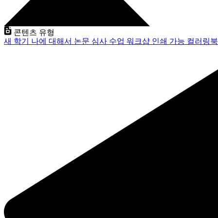
콘텐츠 유형
새 학기
나에 대해서
논문 심사
수업
워크샵
인쇄 가능
컬러링북