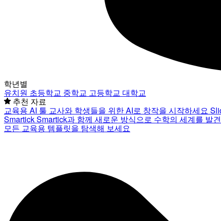
학년별
유치원
초등학교
중학교
고등학교
대학교
추천 자료
교육용 AI 툴
교사와 학생들을 위한 AI로 창작을 시작하세요
Sl
Smartick
Smartick과 함께 새로운 방식으로 수학의 세계를 발
모든 교육용 템플릿을 탐색해 보세요