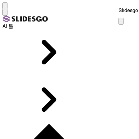
Slidesgo 
AI 툴