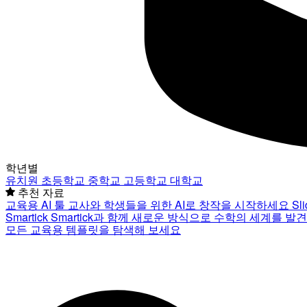
학년별
유치원
초등학교
중학교
고등학교
대학교
추천 자료
교육용 AI 툴
교사와 학생들을 위한 AI로 창작을 시작하세요
Sl
Smartick
Smartick과 함께 새로운 방식으로 수학의 세계를 발
모든 교육용 템플릿을 탐색해 보세요