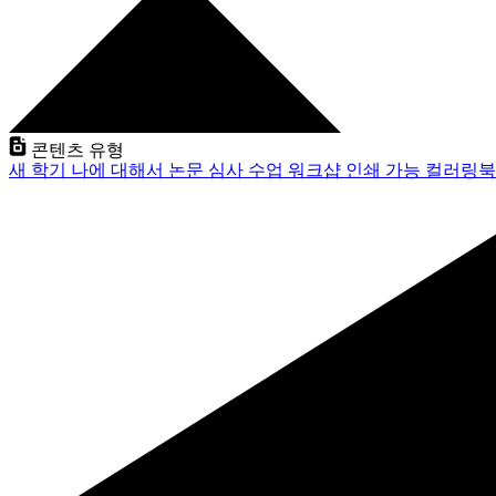
콘텐츠 유형
새 학기
나에 대해서
논문 심사
수업
워크샵
인쇄 가능
컬러링북