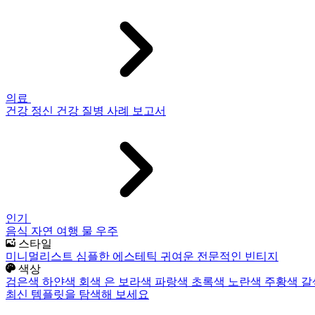
의료
건강
정신 건강
질병
사례 보고서
인기
음식
자연
여행
물
우주
스타일
미니멀리스트
심플한
에스테틱
귀여운
전문적인
빈티지
색상
검은색
하얀색
회색
은
보라색
파랑색
초록색
노란색
주황색
갈
최신 템플릿을 탐색해 보세요