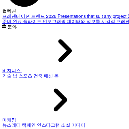
컬렉션
프레젠테이션 트렌드 2026
Presentations that suit any project
준비 완료 슬라이드
인포그래픽
데이터와 정보를 시각적 프레
분야
비지니스
기술
법
스포츠
건축
패션
돈
마케팅
뉴스레터
캠페인
인스타그램
소셜 미디어