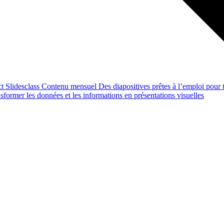
ct
Slidesclass
Contenu mensuel
Des diapositives prêtes à l’emploi pour t
former les données et les informations en présentations visuelles