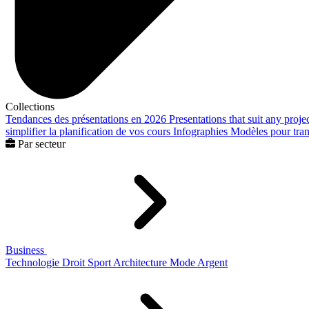
Collections
Tendances des présentations en 2026
Presentations that suit any proje
simplifier la planification de vos cours
Infographies
Modèles pour trans
Par secteur
Business
Technologie
Droit
Sport
Architecture
Mode
Argent