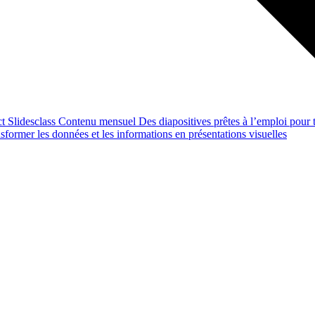
ct
Slidesclass
Contenu mensuel
Des diapositives prêtes à l’emploi pour t
former les données et les informations en présentations visuelles