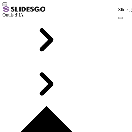
Slidesg
Outils d’IA