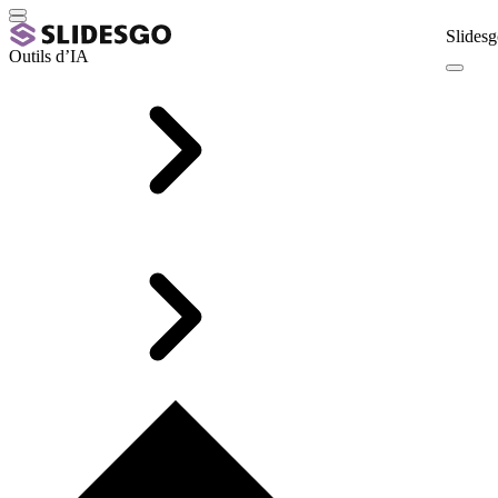
Slidesg
Outils d’IA