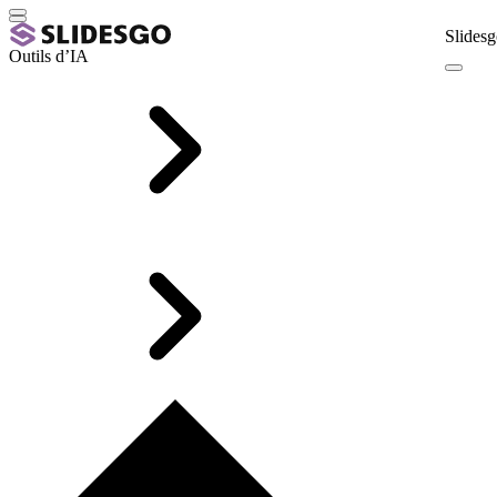
Slidesg
Outils d’IA