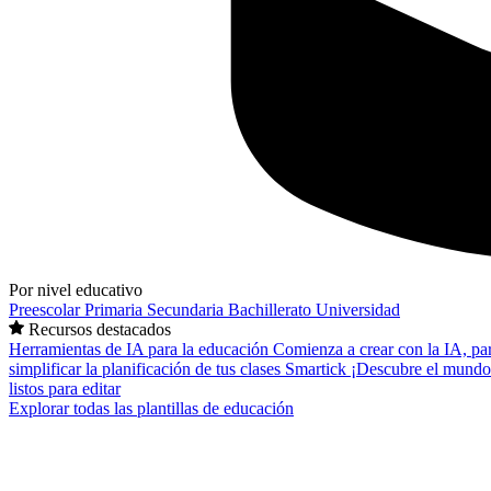
Por nivel educativo
Preescolar
Primaria
Secundaria
Bachillerato
Universidad
Recursos destacados
Herramientas de IA para la educación
Comienza a crear con la IA, pa
simplificar la planificación de tus clases
Smartick
¡Descubre el mundo
listos para editar
Explorar todas las plantillas de educación