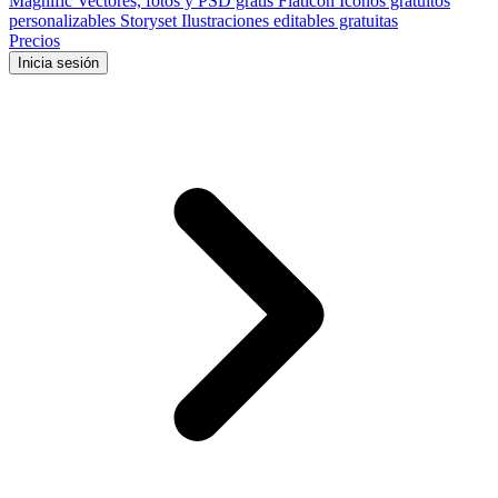
Magnific
Vectores, fotos y PSD gratis
Flaticon
Iconos gratuitos
personalizables
Storyset
Ilustraciones editables gratuitas
Precios
Inicia sesión