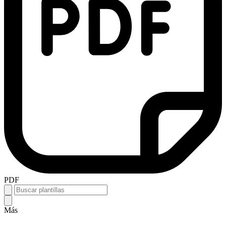
PDF
Más