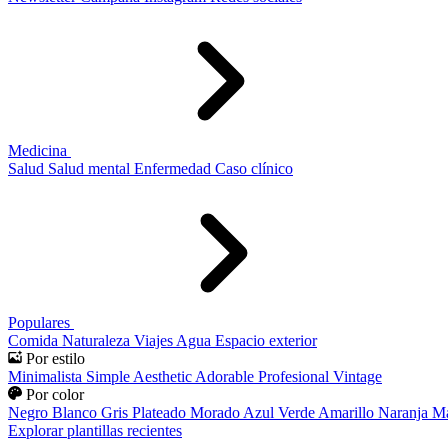
Medicina
Salud
Salud mental
Enfermedad
Caso clínico
Populares
Comida
Naturaleza
Viajes
Agua
Espacio exterior
Por estilo
Minimalista
Simple
Aesthetic
Adorable
Profesional
Vintage
Por color
Negro
Blanco
Gris
Plateado
Morado
Azul
Verde
Amarillo
Naranja
Ma
Explorar plantillas recientes