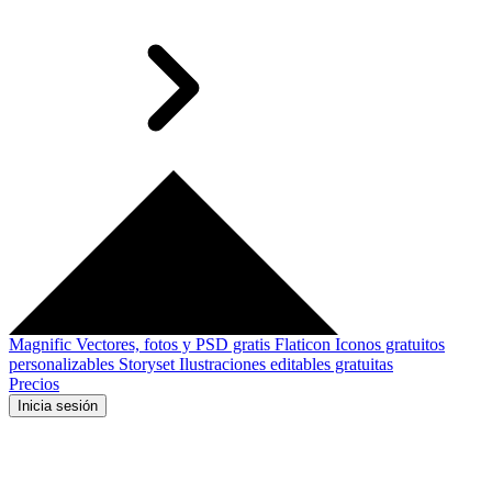
Magnific
Vectores, fotos y PSD gratis
Flaticon
Iconos gratuitos
personalizables
Storyset
Ilustraciones editables gratuitas
Precios
Inicia sesión