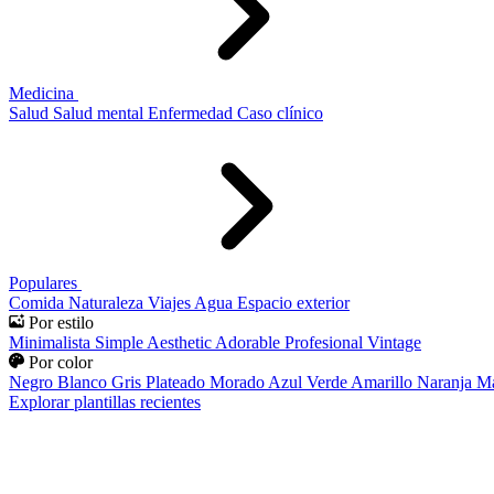
Medicina
Salud
Salud mental
Enfermedad
Caso clínico
Populares
Comida
Naturaleza
Viajes
Agua
Espacio exterior
Por estilo
Minimalista
Simple
Aesthetic
Adorable
Profesional
Vintage
Por color
Negro
Blanco
Gris
Plateado
Morado
Azul
Verde
Amarillo
Naranja
Ma
Explorar plantillas recientes