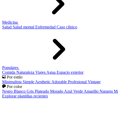
Medicina
Salud
Salud mental
Enfermedad
Caso clínico
Populares
Comida
Naturaleza
Viajes
Agua
Espacio exterior
Por estilo
Minimalista
Simple
Aesthetic
Adorable
Profesional
Vintage
Por color
Negro
Blanco
Gris
Plateado
Morado
Azul
Verde
Amarillo
Naranja
Ma
Explorar plantillas recientes