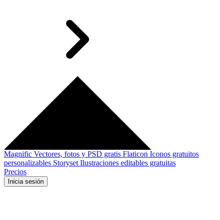
Magnific
Vectores, fotos y PSD gratis
Flaticon
Iconos gratuitos
personalizables
Storyset
Ilustraciones editables gratuitas
Precios
Inicia sesión