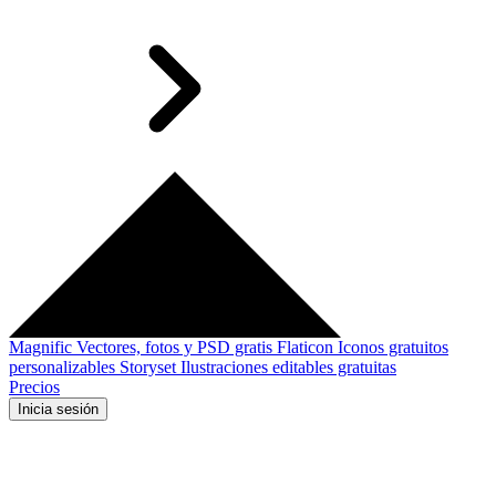
Magnific
Vectores, fotos y PSD gratis
Flaticon
Iconos gratuitos
personalizables
Storyset
Ilustraciones editables gratuitas
Precios
Inicia sesión