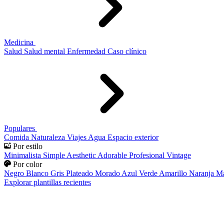
Medicina
Salud
Salud mental
Enfermedad
Caso clínico
Populares
Comida
Naturaleza
Viajes
Agua
Espacio exterior
Por estilo
Minimalista
Simple
Aesthetic
Adorable
Profesional
Vintage
Por color
Negro
Blanco
Gris
Plateado
Morado
Azul
Verde
Amarillo
Naranja
Ma
Explorar plantillas recientes