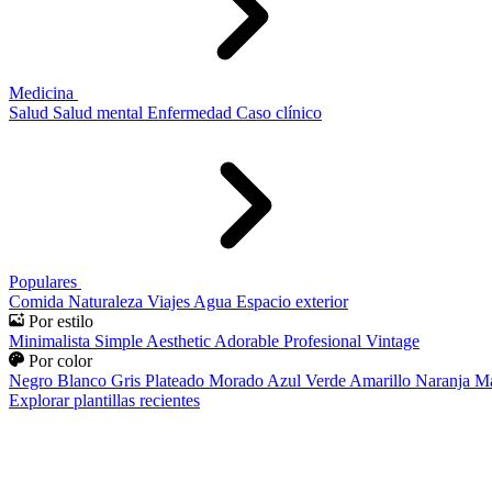
Medicina
Salud
Salud mental
Enfermedad
Caso clínico
Populares
Comida
Naturaleza
Viajes
Agua
Espacio exterior
Por estilo
Minimalista
Simple
Aesthetic
Adorable
Profesional
Vintage
Por color
Negro
Blanco
Gris
Plateado
Morado
Azul
Verde
Amarillo
Naranja
Ma
Explorar plantillas recientes