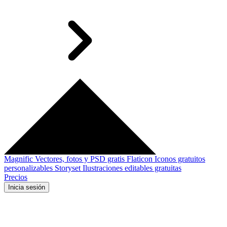
Magnific
Vectores, fotos y PSD gratis
Flaticon
Iconos gratuitos
personalizables
Storyset
Ilustraciones editables gratuitas
Precios
Inicia sesión