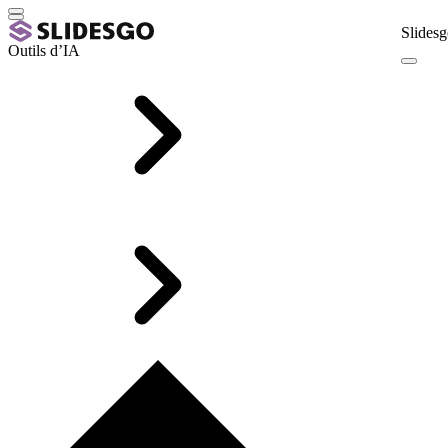
Slidesg
Outils d’IA