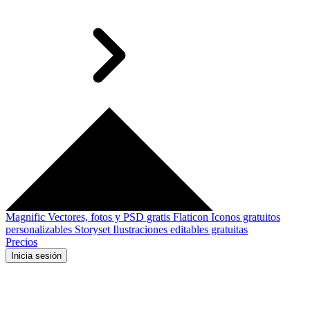
Magnific
Vectores, fotos y PSD gratis
Flaticon
Iconos gratuitos
personalizables
Storyset
Ilustraciones editables gratuitas
Precios
Inicia sesión