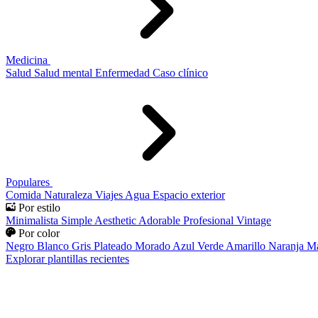
Medicina
Salud
Salud mental
Enfermedad
Caso clínico
Populares
Comida
Naturaleza
Viajes
Agua
Espacio exterior
Por estilo
Minimalista
Simple
Aesthetic
Adorable
Profesional
Vintage
Por color
Negro
Blanco
Gris
Plateado
Morado
Azul
Verde
Amarillo
Naranja
Ma
Explorar plantillas recientes