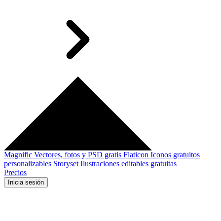
Magnific
Vectores, fotos y PSD gratis
Flaticon
Iconos gratuitos
personalizables
Storyset
Ilustraciones editables gratuitas
Precios
Inicia sesión