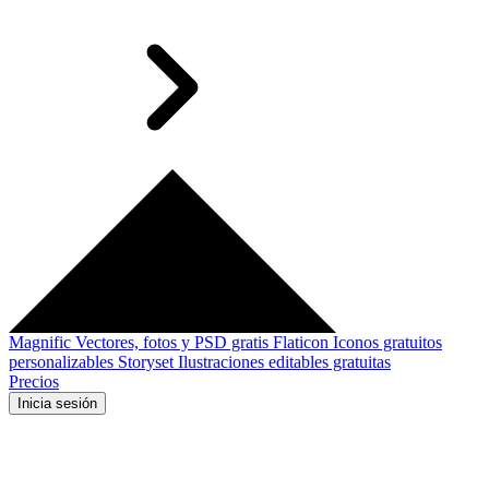
Magnific
Vectores, fotos y PSD gratis
Flaticon
Iconos gratuitos
personalizables
Storyset
Ilustraciones editables gratuitas
Precios
Inicia sesión