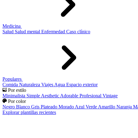
Medicina
Salud
Salud mental
Enfermedad
Caso clínico
Populares
Comida
Naturaleza
Viajes
Agua
Espacio exterior
Por estilo
Minimalista
Simple
Aesthetic
Adorable
Profesional
Vintage
Por color
Negro
Blanco
Gris
Plateado
Morado
Azul
Verde
Amarillo
Naranja
Ma
Explorar plantillas recientes