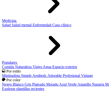
Medicina
Salud
Salud mental
Enfermedad
Caso clínico
Populares
Comida
Naturaleza
Viajes
Agua
Espacio exterior
Por estilo
Minimalista
Simple
Aesthetic
Adorable
Profesional
Vintage
Por color
Negro
Blanco
Gris
Plateado
Morado
Azul
Verde
Amarillo
Naranja
Ma
Explorar plantillas recientes