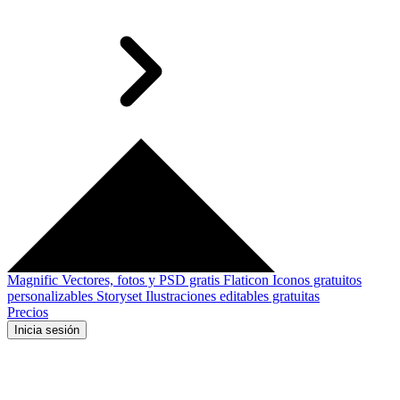
Magnific
Vectores, fotos y PSD gratis
Flaticon
Iconos gratuitos
personalizables
Storyset
Ilustraciones editables gratuitas
Precios
Inicia sesión