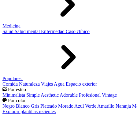
Medicina
Salud
Salud mental
Enfermedad
Caso clínico
Populares
Comida
Naturaleza
Viajes
Agua
Espacio exterior
Por estilo
Minimalista
Simple
Aesthetic
Adorable
Profesional
Vintage
Por color
Negro
Blanco
Gris
Plateado
Morado
Azul
Verde
Amarillo
Naranja
Ma
Explorar plantillas recientes