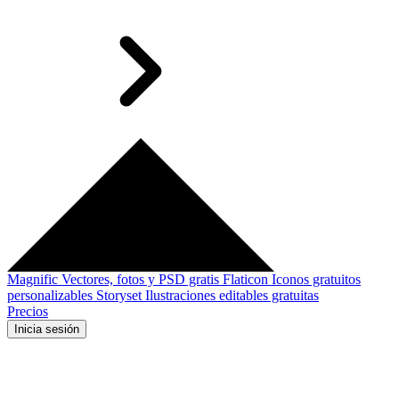
Magnific
Vectores, fotos y PSD gratis
Flaticon
Iconos gratuitos
personalizables
Storyset
Ilustraciones editables gratuitas
Precios
Inicia sesión