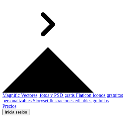
Magnific
Vectores, fotos y PSD gratis
Flaticon
Iconos gratuitos
personalizables
Storyset
Ilustraciones editables gratuitas
Precios
Inicia sesión