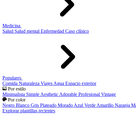
Medicina
Salud
Salud mental
Enfermedad
Caso clínico
Populares
Comida
Naturaleza
Viajes
Agua
Espacio exterior
Por estilo
Minimalista
Simple
Aesthetic
Adorable
Profesional
Vintage
Por color
Negro
Blanco
Gris
Plateado
Morado
Azul
Verde
Amarillo
Naranja
Ma
Explorar plantillas recientes