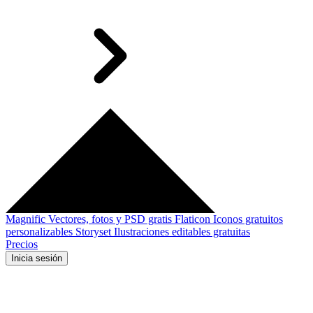
Magnific
Vectores, fotos y PSD gratis
Flaticon
Iconos gratuitos
personalizables
Storyset
Ilustraciones editables gratuitas
Precios
Inicia sesión