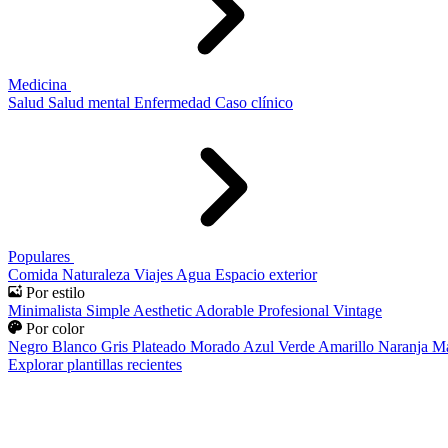
Medicina
Salud
Salud mental
Enfermedad
Caso clínico
Populares
Comida
Naturaleza
Viajes
Agua
Espacio exterior
Por estilo
Minimalista
Simple
Aesthetic
Adorable
Profesional
Vintage
Por color
Negro
Blanco
Gris
Plateado
Morado
Azul
Verde
Amarillo
Naranja
Ma
Explorar plantillas recientes