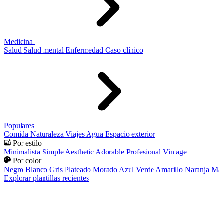
Medicina
Salud
Salud mental
Enfermedad
Caso clínico
Populares
Comida
Naturaleza
Viajes
Agua
Espacio exterior
Por estilo
Minimalista
Simple
Aesthetic
Adorable
Profesional
Vintage
Por color
Negro
Blanco
Gris
Plateado
Morado
Azul
Verde
Amarillo
Naranja
Ma
Explorar plantillas recientes