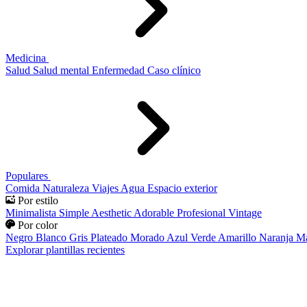
Medicina
Salud
Salud mental
Enfermedad
Caso clínico
Populares
Comida
Naturaleza
Viajes
Agua
Espacio exterior
Por estilo
Minimalista
Simple
Aesthetic
Adorable
Profesional
Vintage
Por color
Negro
Blanco
Gris
Plateado
Morado
Azul
Verde
Amarillo
Naranja
Ma
Explorar plantillas recientes