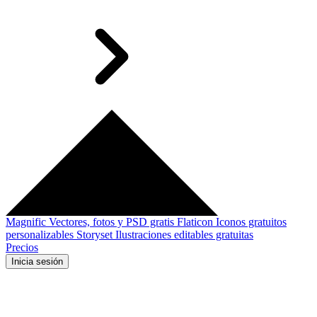
Magnific
Vectores, fotos y PSD gratis
Flaticon
Iconos gratuitos
personalizables
Storyset
Ilustraciones editables gratuitas
Precios
Inicia sesión