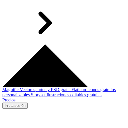
Magnific
Vectores, fotos y PSD gratis
Flaticon
Iconos gratuitos
personalizables
Storyset
Ilustraciones editables gratuitas
Precios
Inicia sesión