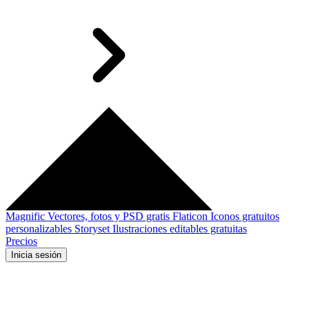
Magnific
Vectores, fotos y PSD gratis
Flaticon
Iconos gratuitos
personalizables
Storyset
Ilustraciones editables gratuitas
Precios
Inicia sesión