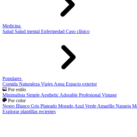
Medicina
Salud
Salud mental
Enfermedad
Caso clínico
Populares
Comida
Naturaleza
Viajes
Agua
Espacio exterior
Por estilo
Minimalista
Simple
Aesthetic
Adorable
Profesional
Vintage
Por color
Negro
Blanco
Gris
Plateado
Morado
Azul
Verde
Amarillo
Naranja
Ma
Explorar plantillas recientes