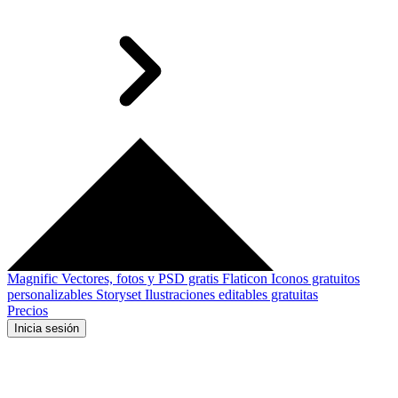
Magnific
Vectores, fotos y PSD gratis
Flaticon
Iconos gratuitos
personalizables
Storyset
Ilustraciones editables gratuitas
Precios
Inicia sesión