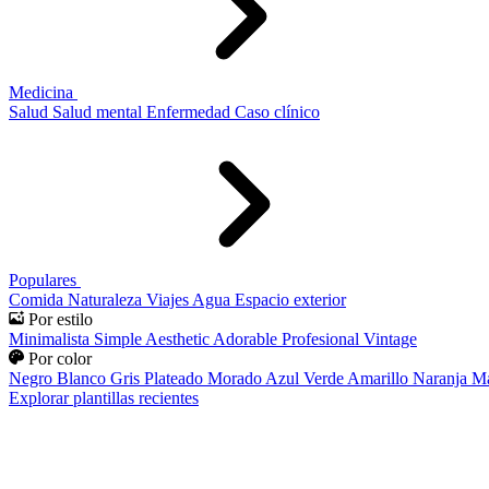
Medicina
Salud
Salud mental
Enfermedad
Caso clínico
Populares
Comida
Naturaleza
Viajes
Agua
Espacio exterior
Por estilo
Minimalista
Simple
Aesthetic
Adorable
Profesional
Vintage
Por color
Negro
Blanco
Gris
Plateado
Morado
Azul
Verde
Amarillo
Naranja
Ma
Explorar plantillas recientes