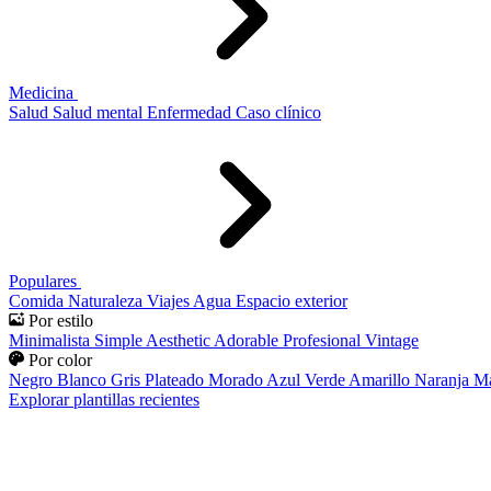
Medicina
Salud
Salud mental
Enfermedad
Caso clínico
Populares
Comida
Naturaleza
Viajes
Agua
Espacio exterior
Por estilo
Minimalista
Simple
Aesthetic
Adorable
Profesional
Vintage
Por color
Negro
Blanco
Gris
Plateado
Morado
Azul
Verde
Amarillo
Naranja
Ma
Explorar plantillas recientes