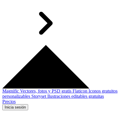
Magnific
Vectores, fotos y PSD gratis
Flaticon
Iconos gratuitos
personalizables
Storyset
Ilustraciones editables gratuitas
Precios
Inicia sesión