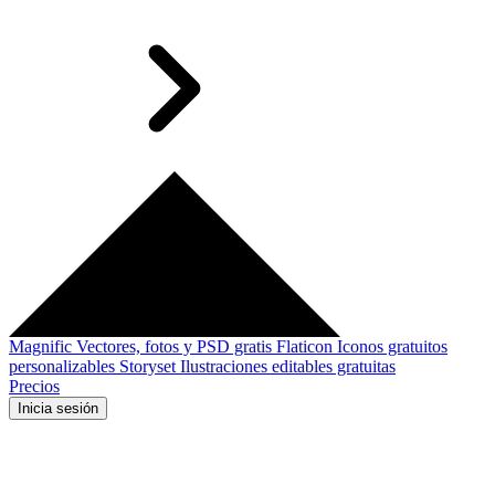
Magnific
Vectores, fotos y PSD gratis
Flaticon
Iconos gratuitos
personalizables
Storyset
Ilustraciones editables gratuitas
Precios
Inicia sesión