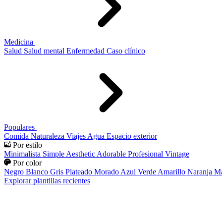
Medicina
Salud
Salud mental
Enfermedad
Caso clínico
Populares
Comida
Naturaleza
Viajes
Agua
Espacio exterior
Por estilo
Minimalista
Simple
Aesthetic
Adorable
Profesional
Vintage
Por color
Negro
Blanco
Gris
Plateado
Morado
Azul
Verde
Amarillo
Naranja
Ma
Explorar plantillas recientes