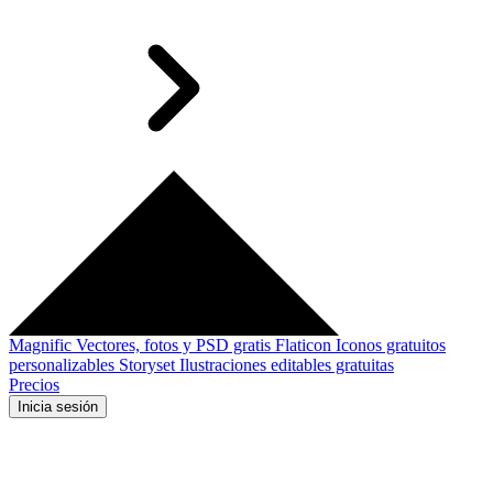
Magnific
Vectores, fotos y PSD gratis
Flaticon
Iconos gratuitos
personalizables
Storyset
Ilustraciones editables gratuitas
Precios
Inicia sesión