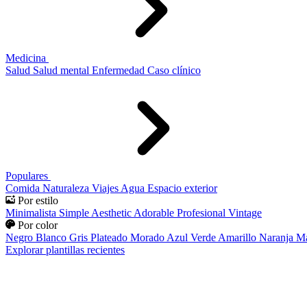
Medicina
Salud
Salud mental
Enfermedad
Caso clínico
Populares
Comida
Naturaleza
Viajes
Agua
Espacio exterior
Por estilo
Minimalista
Simple
Aesthetic
Adorable
Profesional
Vintage
Por color
Negro
Blanco
Gris
Plateado
Morado
Azul
Verde
Amarillo
Naranja
Ma
Explorar plantillas recientes