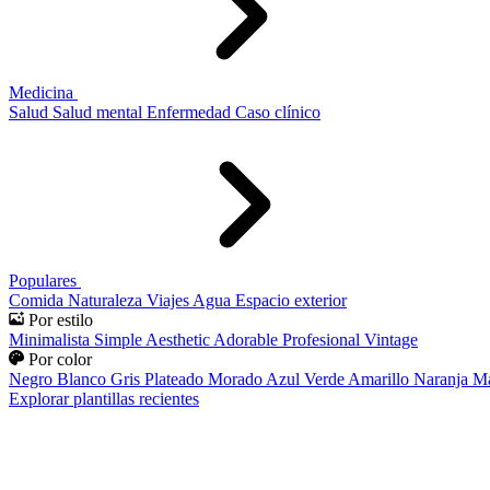
Medicina
Salud
Salud mental
Enfermedad
Caso clínico
Populares
Comida
Naturaleza
Viajes
Agua
Espacio exterior
Por estilo
Minimalista
Simple
Aesthetic
Adorable
Profesional
Vintage
Por color
Negro
Blanco
Gris
Plateado
Morado
Azul
Verde
Amarillo
Naranja
Ma
Explorar plantillas recientes