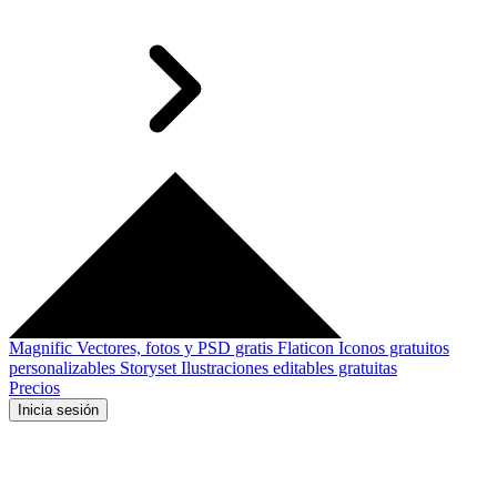
Magnific
Vectores, fotos y PSD gratis
Flaticon
Iconos gratuitos
personalizables
Storyset
Ilustraciones editables gratuitas
Precios
Inicia sesión