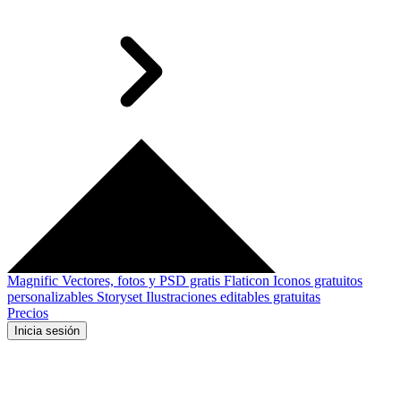
Magnific
Vectores, fotos y PSD gratis
Flaticon
Iconos gratuitos
personalizables
Storyset
Ilustraciones editables gratuitas
Precios
Inicia sesión