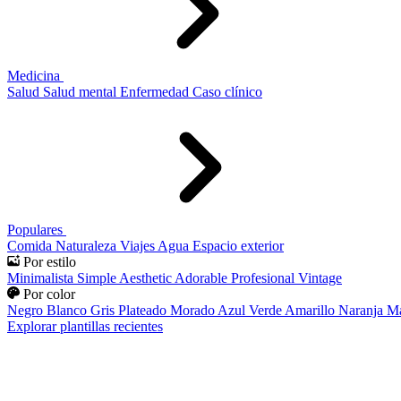
Medicina
Salud
Salud mental
Enfermedad
Caso clínico
Populares
Comida
Naturaleza
Viajes
Agua
Espacio exterior
Por estilo
Minimalista
Simple
Aesthetic
Adorable
Profesional
Vintage
Por color
Negro
Blanco
Gris
Plateado
Morado
Azul
Verde
Amarillo
Naranja
Ma
Explorar plantillas recientes