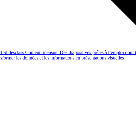
ct
Slidesclass
Contenu mensuel
Des diapositives prêtes à l’emploi pour t
former les données et les informations en présentations visuelles