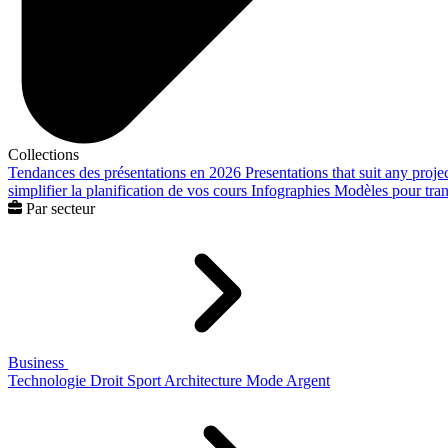
Collections
Tendances des présentations en 2026
Presentations that suit any proje
simplifier la planification de vos cours
Infographies
Modèles pour trans
Par secteur
Business
Technologie
Droit
Sport
Architecture
Mode
Argent