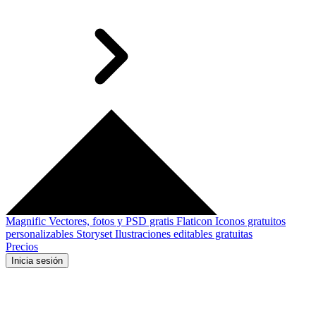
Magnific
Vectores, fotos y PSD gratis
Flaticon
Iconos gratuitos
personalizables
Storyset
Ilustraciones editables gratuitas
Precios
Inicia sesión