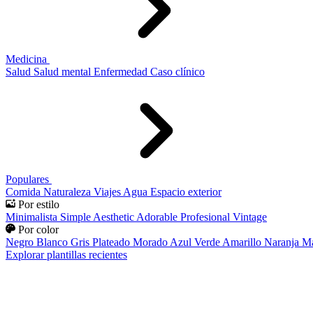
Medicina
Salud
Salud mental
Enfermedad
Caso clínico
Populares
Comida
Naturaleza
Viajes
Agua
Espacio exterior
Por estilo
Minimalista
Simple
Aesthetic
Adorable
Profesional
Vintage
Por color
Negro
Blanco
Gris
Plateado
Morado
Azul
Verde
Amarillo
Naranja
Ma
Explorar plantillas recientes