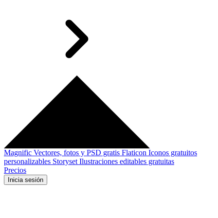
Magnific
Vectores, fotos y PSD gratis
Flaticon
Iconos gratuitos
personalizables
Storyset
Ilustraciones editables gratuitas
Precios
Inicia sesión