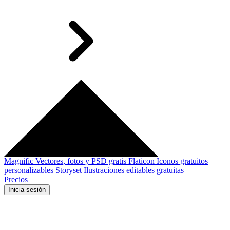
Magnific
Vectores, fotos y PSD gratis
Flaticon
Iconos gratuitos
personalizables
Storyset
Ilustraciones editables gratuitas
Precios
Inicia sesión