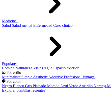
Medicina
Salud
Salud mental
Enfermedad
Caso clínico
Populares
Comida
Naturaleza
Viajes
Agua
Espacio exterior
Por estilo
Minimalista
Simple
Aesthetic
Adorable
Profesional
Vintage
Por color
Negro
Blanco
Gris
Plateado
Morado
Azul
Verde
Amarillo
Naranja
Ma
Explorar plantillas recientes