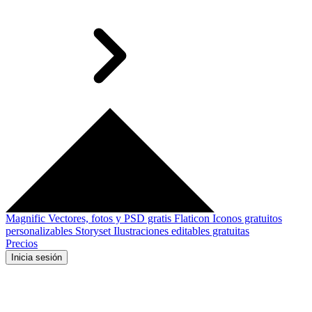
Magnific
Vectores, fotos y PSD gratis
Flaticon
Iconos gratuitos
personalizables
Storyset
Ilustraciones editables gratuitas
Precios
Inicia sesión