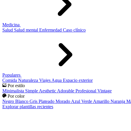
Medicina
Salud
Salud mental
Enfermedad
Caso clínico
Populares
Comida
Naturaleza
Viajes
Agua
Espacio exterior
Por estilo
Minimalista
Simple
Aesthetic
Adorable
Profesional
Vintage
Por color
Negro
Blanco
Gris
Plateado
Morado
Azul
Verde
Amarillo
Naranja
Ma
Explorar plantillas recientes