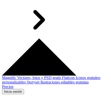
Magnific
Vectores, fotos y PSD gratis
Flaticon
Iconos gratuitos
personalizables
Storyset
Ilustraciones editables gratuitas
Precios
Inicia sesión