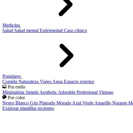
Medicina
Salud
Salud mental
Enfermedad
Caso clínico
Populares
Comida
Naturaleza
Viajes
Agua
Espacio exterior
Por estilo
Minimalista
Simple
Aesthetic
Adorable
Profesional
Vintage
Por color
Negro
Blanco
Gris
Plateado
Morado
Azul
Verde
Amarillo
Naranja
Ma
Explorar plantillas recientes